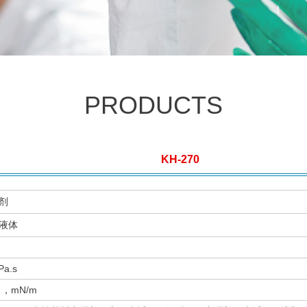
PRODUCTS
KH-270
剂
液体
a.s
，mN/m