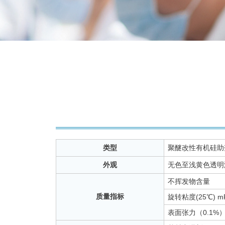
类型
聚醚改性有机硅助
外观
无色至浅黄色透明
不挥发物含量
质量指标
旋转粘度(25℃) mP
表面张力（0.1%）